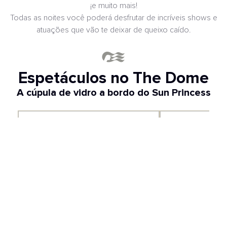
¡e muito mais!
Todas as noites você poderá desfrutar de incríveis shows e
atuações que vão te deixar de queixo caído.
Espetáculos no The Dome
A cúpula de vidro a bordo do Sun Princess