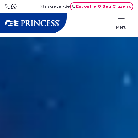
Encontre O Seu Cruzeiro
Inscrever-Se
Menu