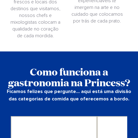
experienciáveis te
frescos e locais dos
imergem na arte e no
destinos que visitamos,
cuidado que colocamos
nossos chefs e
por trás de cada prato.
mixologistas colocam a
e
qualidade no coração
de cada mordida.
Como funciona a
gastronomia na Princess?
Ficamos felizes que pergunte... aqui está uma divisão
das categorias de comida que oferecemos a bordo.