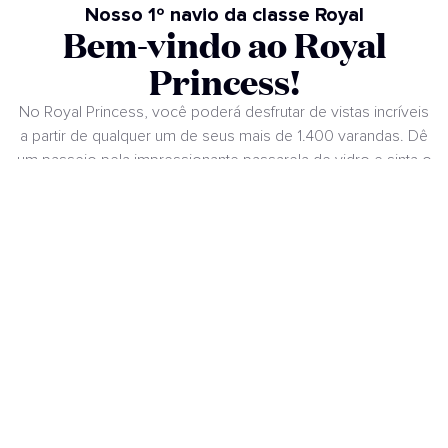
Nosso 1º navio da classe Royal
Bem-vindo ao Royal
Princess!
No Royal Princess, você poderá desfrutar de vistas incríveis
a partir de qualquer um de seus mais de 1.400 varandas. Dê
um passeio pela impressionante passarela de vidro e sinta o
mar sob seus pés enquanto navega. Desde o relaxante
Sanctuary, apenas para adultos, até o divertido espetáculo
de fontes no convés, sempre haverá algo emocionante para
descobrir neste espetacular navio.
VER PLANTA DO DECK