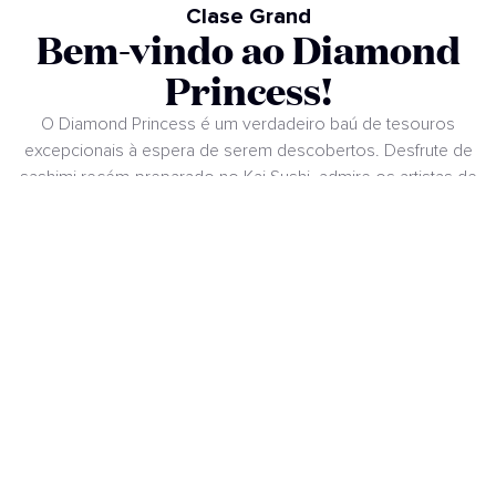
Clase Grand
Bem-vindo ao Diamond
Princess!
O Diamond Princess é um verdadeiro baú de tesouros
excepcionais à espera de serem descobertos. Desfrute de
sashimi recém-preparado no Kai Sushi, admire os artistas de
rua no deslumbrante Átrio ou assista a um espetáculo
espetacular no nosso teatro de última geração. E para uma
experiência única, visite o banho japonês Izumi, o maior de
seu tipo no mar.
PLANO DOS DECKS DO NAVIO