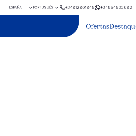
+34912901845
+34654503682
Ofertas
Destaqu
Mediterrân
completo