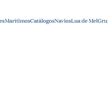
es
Marítimos
Catálogos
Navios
Lua de Mel
Grup
eo