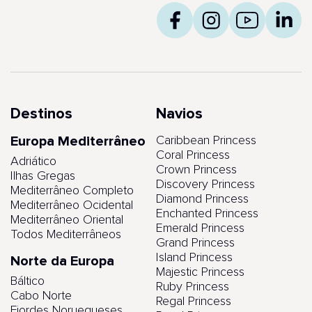
Destinos
Navios
Europa Mediterrâneo
Caribbean Princess
Coral Princess
Adriático
Crown Princess
Ilhas Gregas
Discovery Princess
Mediterrâneo Completo
Diamond Princess
Mediterrâneo Ocidental
Enchanted Princess
Mediterrâneo Oriental
Emerald Princess
Todos Mediterrâneos
Grand Princess
Island Princess
Norte da Europa
Majestic Princess
Báltico
Ruby Princess
Cabo Norte
Regal Princess
Fiordes Noruegueses