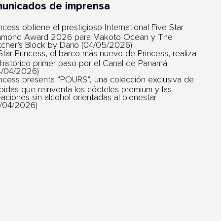
unicados de imprensa
ncess obtiene el prestigioso International Five Star
amond Award 2026 para Makoto Ocean y The
tcher’s Block by Dario (04/05/2026)
 Star Princess, el barco más nuevo de Princess, realiza
 histórico primer paso por el Canal de Panamá
4/04/2026)
incess presenta “POURS”, una colección exclusiva de
bidas que reinventa los cócteles premium y las
eaciones sin alcohol orientadas al bienestar
1/04/2026)