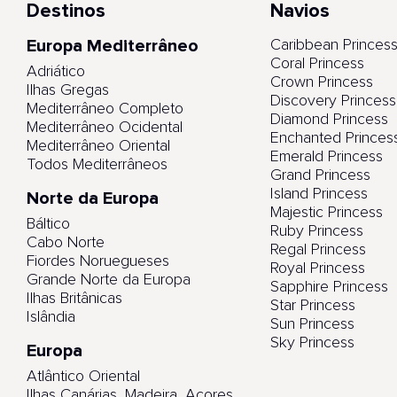
Destinos
Navios
Europa Mediterrâneo
Caribbean Princes
Coral Princess
Adriático
Crown Princess
Ilhas Gregas
Discovery Princess
Mediterrâneo Completo
Diamond Princess
Mediterrâneo Ocidental
Enchanted Princes
Mediterrâneo Oriental
Emerald Princess
Todos Mediterrâneos
Grand Princess
Island Princess
Norte da Europa
Majestic Princess
Báltico
Ruby Princess
Cabo Norte
Regal Princess
Fiordes Noruegueses
Royal Princess
Grande Norte da Europa
Sapphire Princess
Ilhas Britânicas
Star Princess
Islândia
Sun Princess
Sky Princess
Europa
Atlântico Oriental
Ilhas Canárias, Madeira, Açores