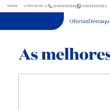
+34912901845
+34654503682
Ofertas
Destaqu
As melhores