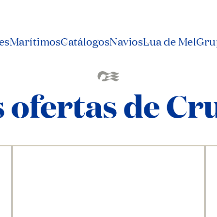
es
Marítimos
Catálogos
Navios
Lua de Mel
Grup
 ofertas de Cr