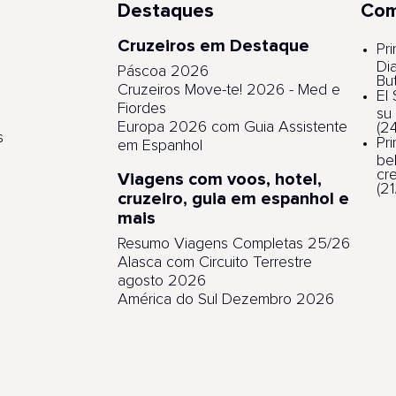
Destaques
Com
Cruzeiros em Destaque
s
Pri
Di
Páscoa 2026
Bu
Cruzeiros Move-te! 2026 - Med e
El
Fiordes
su
Europa 2026 com Guia Assistente
(2
s
Pr
em Espanhol
be
cr
Viagens com voos, hotel,
(2
cruzeiro, guia em espanhol e
mais
Resumo Viagens Completas 25/26
Alasca com Circuito Terrestre
agosto 2026
América do Sul Dezembro 2026