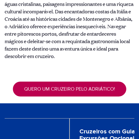
águas cristalinas, paisagens impressionantes e uma riqueza
cultural incomparável. Das encantadoras costas da Itália e
Croácia até as históricas cidades de Montenegro e Albânia,
o Adriático oferece experiências inesquecíveis. Navegar
entre pitorescos portos, desfrutar de entardeceres
mágicos e deleitar-se com a requintada gastronomia local
fazem deste destino uma aventura única e ideal para
descobrir em cruzeiro.
QUERO UM CRUZEIRO PELO ADRIÁTICO!
s
Cruzeiros com Guia 
Excursões Opcionais