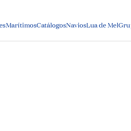
es
Marítimos
Catálogos
Navios
Lua de Mel
Grup
empre é mais d