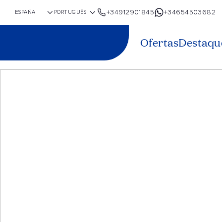
+34912901845
+34654503682
Ofertas
Destaqu
Em grupo, s