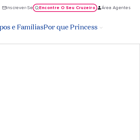
Encontre O Seu Cruzeiro
Inscrever-Se
Área Agentes
os e Famílias
Por que Princess
ivertido.