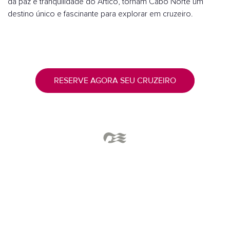
da paz e tranquilidade do Ártico, tornam Cabo Norte um
destino único e fascinante para explorar em cruzeiro.
RESERVE AGORA SEU CRUZEIRO
O mais destacado de Cabo Norte
HISTÓRIA