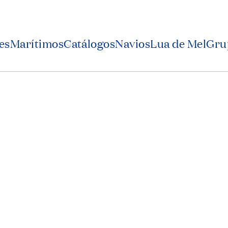
es
Marítimos
Catálogos
Navios
Lua de Mel
Grup