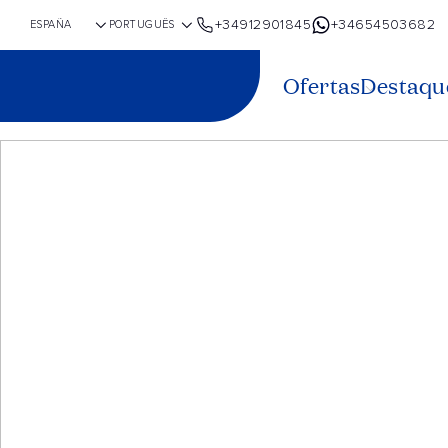
+34912901845
+34654503682
Ofertas
Destaqu