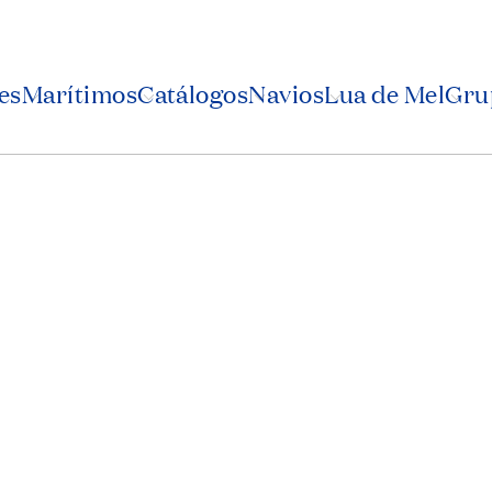
es
Marítimos
Catálogos
Navios
Lua de Mel
Grup