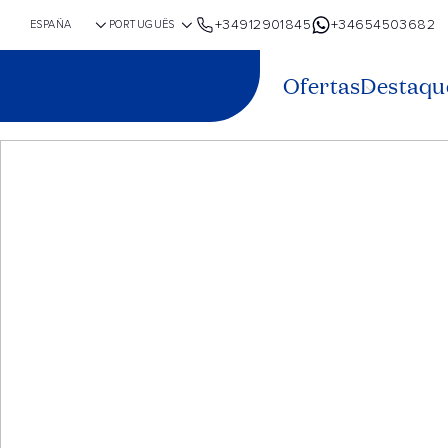
+34912901845
+34654503682
Ofertas
Destaqu