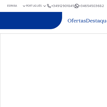
+34912901845
+34654503682
Ofertas
Destaqu