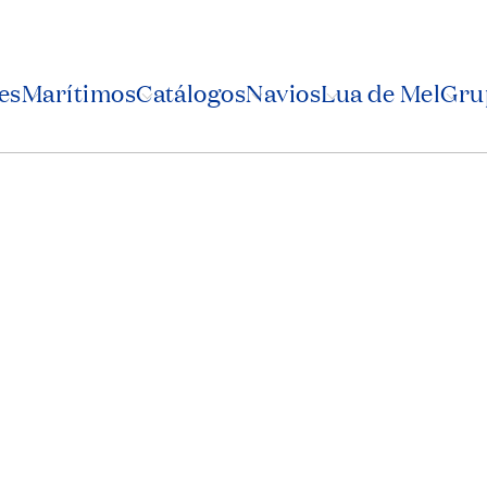
es
Marítimos
Catálogos
Navios
Lua de Mel
Grup