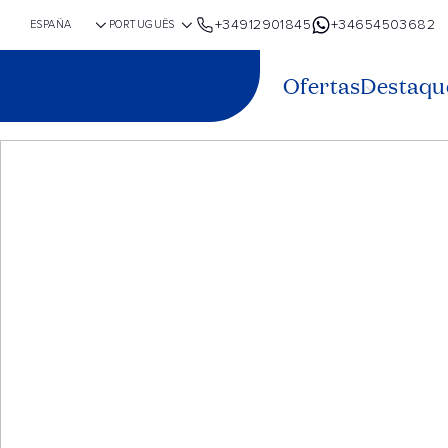
+34912901845
+34654503682
Ofertas
Destaqu