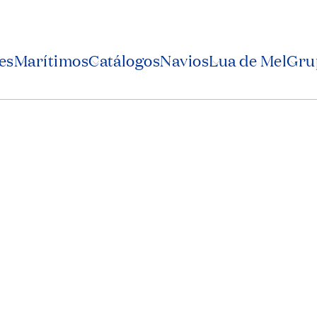
es
Marítimos
Catálogos
Navios
Lua de Mel
Grup