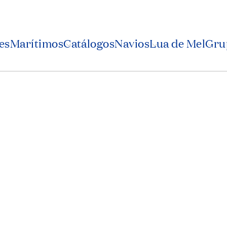
es
Marítimos
Catálogos
Navios
Lua de Mel
Grup