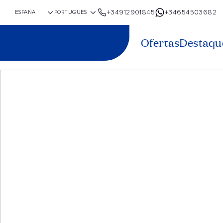
+34912901845
+34654503682
Ofertas
Destaqu