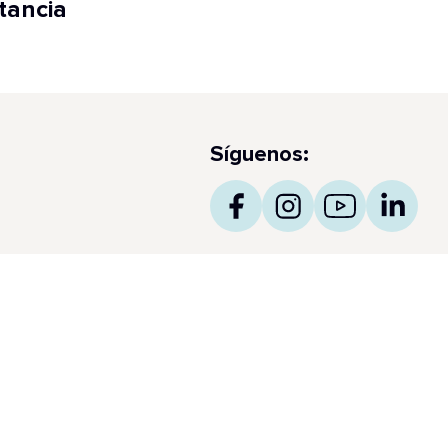
tancia
Síguenos:
as de prensa
ncess obtiene el prestigioso International Five Star
amond Award 2026 para Makoto Ocean y The
tcher’s Block by Dario (04/05/2026)
 Star Princess, el barco más nuevo de Princess, realiza