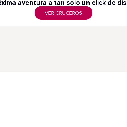
óxima aventura a tan solo un click de dis
VER CRUCEROS
Destacados
Not
Cruceros Destacados
s
Pri
Di
Semana Santa 2027
Bu
Cruceros Muévete! 2026 -
El