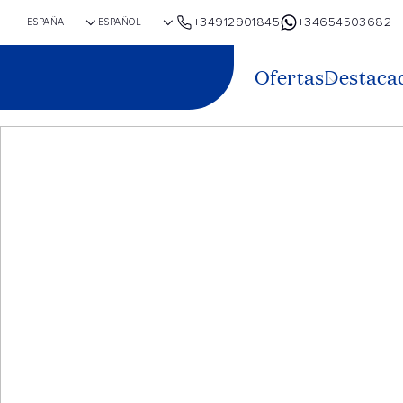
+34912901845
+34654503682
Ofertas
Destaca