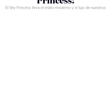
Princess!
El Sky Princess lleva el estilo moderno y el lujo de nuestros
barcos Royal a otro nivel. Prepárate para vivir la mejor
experiencia de entretenimiento a bordo, descubrir nuevas
opciones gastronómicas con chefs premiados y disfrutar de
más camarotes que nunca para relajarte al máximo. ¡Y eso es
solo el comienzo!
VER PLANOS DEL BARCO
Pasajeros
Tripulación
3.660
1.346