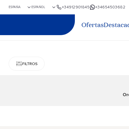
+34912901845
+34654503682
Ofertas
Destaca
FILTROS
Or