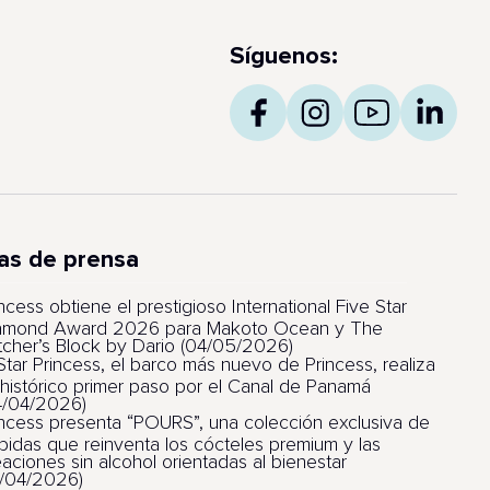
Síguenos:
as de prensa
ncess obtiene el prestigioso International Five Star
amond Award 2026 para Makoto Ocean y The
tcher’s Block by Dario (04/05/2026)
 Star Princess, el barco más nuevo de Princess, realiza
 histórico primer paso por el Canal de Panamá
4/04/2026)
incess presenta “POURS”, una colección exclusiva de
bidas que reinventa los cócteles premium y las
eaciones sin alcohol orientadas al bienestar
1/04/2026)