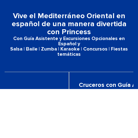
Vive el Mediterráneo Oriental en
español de una manera divertida
con Princess
Con Guía Asistente y Excursiones Opcionales en
Español​ y
Salsa | Baile | Zumba | Karaoke | Concursos | Fiestas
temáticas
Cruceros con Guía As
!
Excursiones Opciona
Español
UBRE MÁS
DESCUBRE MÁS