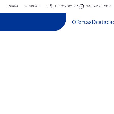
+34912901845
+34654503682
Ofertas
Destaca