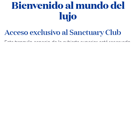
Bienvenido al mundo del
lujo
Acceso exclusivo al Sanctuary Club
Este tranquilo espacio de la cubierta superior está reservado
exclusivamente para adultos (mayores de 16 años). Pase el
día en total felicidad mientras se relaja junto a la piscina con
un cóctel artesanal. Pida algunos bocados y bebidas de un
menú personalizado, incluso encuentre su flujo con clases
de bienestar. Aquí, el zen está presente en todo momento.
Sobre todo si reservas una cabaña privada.
Su propio restaurante privado
Reservado exclusivamente para los huéspedes de Sanctuary
CollectionSM. Disfrute de un menú del chef personalizado y
de un servicio de camareros y comedor exclusivos. No es