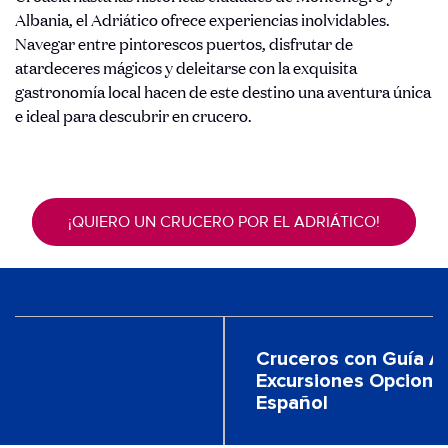
Albania, el Adriático ofrece experiencias inolvidables.
Navegar entre pintorescos puertos, disfrutar de
atardeceres mágicos y deleitarse con la exquisita
gastronomía local hacen de este destino una aventura única
e ideal para descubrir en crucero.
¡QUIERO UN CRUCERO POR EL ADRIÁTICO!
Cruceros con Guía As
!
Excursiones Opciona
Español