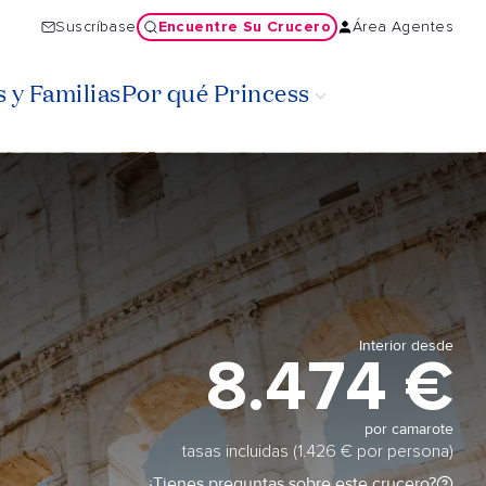
Encuentre Su Crucero
Suscríbase
Área Agentes
 y Familias
Por qué Princess
Interior desde
8.474 €
por camarote
tasas incluidas (1.426 € por persona)
¿Tienes preguntas sobre este crucero?