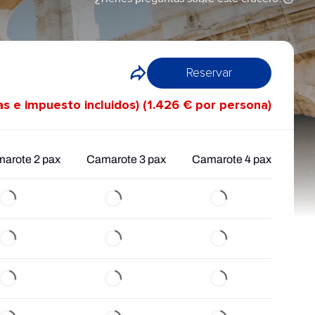
Reservar
as e impuesto incluidos) (1.426 € por persona)
arote 2 pax
Camarote 3 pax
Camarote 4 pax