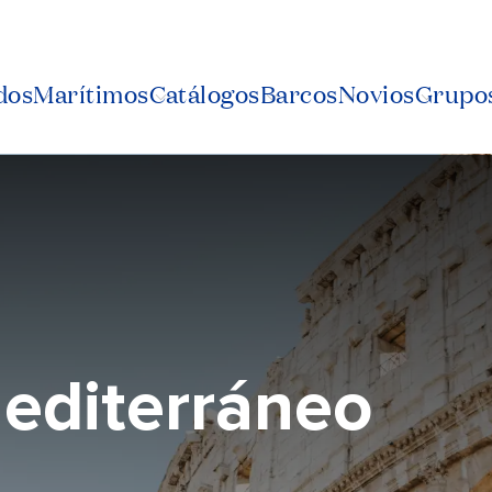
dos
Marítimos
Catálogos
Barcos
Novios
Grupos
Mediterráneo