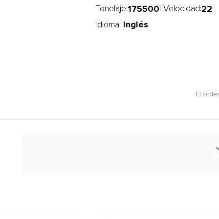
175500
22
Tonelaje:
| Velocidad:
Inglés
Idioma:
El orde