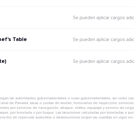
Se pueden aplicar cargos adi
hef's Table
Se pueden aplicar cargos adi
te)
Se pueden aplicar cargos adi
pongan las autoridades gubernamentales o cuasi gubernamentales, así como car
anal de Panamá, tasas o cuotas de muelle, honorarios de inspección, servicios 
mpuestos por servicios de navegación, atraque, estiba, equipaje y servicio de se
aque, por tonelada o por buque. Las tasaciones calculadas por toneladas o por 
derecho de repercutir aumentos o disminuciones según las cuantías en vigor en e