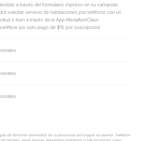
itándolo a través del formulario impreso en su camarote.
drá solicitar servicio de habitaciones por teléfono con un
icitud o bien a través de la App MedallionClass
ceanNow (un solo pago de $15 por suscripción)
cionales
cionales
cionales
gos de terceros derivados de la presencia del buque en puerto. También
de pilotaje, tasas aéreas, impuestos hoteleros o IVA incurridos como