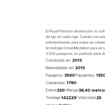
El Royal Princess destaca por su sofi
de lujo en cada viaje. Cuenta con un
entretenimiento para todas las edades
tecnología OceanMedallion para un s
3.500 pasajeros, es perfecto para d
2013
Construido en:
2013
Remodelado en:
3560
135
|
Pasajeros:
Tripulantes:
1780
Camarotes:
330
38,40 metro
Eslora:
| Manga:
142229
25
Tonelaje:
| Velocidad: