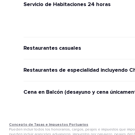
Servicio de Habitaciones 24 horas
Restaurantes casuales
Restaurantes de especialidad incluyendo C
Cena en Balcón (desayuno y cena únicamen
Concepto de Tasas e Impuestos Portuarios
Pueden incluir todos los honorarios, cargos, peajes e impuestos que im
pueden incluir aranceles aduaneros, impuestos por pasajero, peajes del C