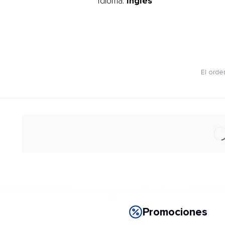
Inglés
Idioma:
El orde
Promociones