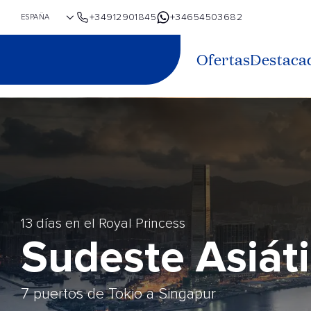
+34912901845
+34654503682
Ofertas
Destaca
13 días en el Royal Princess
Sudeste Asiát
7 puertos de Tokio a Singapur