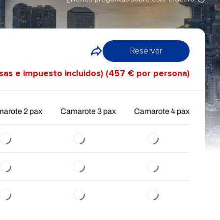
Reservar
asas e impuesto incluidos) (457 € por persona)
arote 2 pax
Camarote 3 pax
Camarote 4 pax