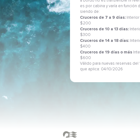
a bordo no es transferible ni re
es por cabina y varía en función
siendo de:
Cruceros de 7 a 9 días:
Interior
$200
Cruceros de 10 a 13 días:
Interi
$300
Cruceros de 14 a 18 días:
Inter
$400
Cruceros de 19 días o más
Inte
$600
Válido para nuevas reservas del 1
que aplica: 04/10/2026