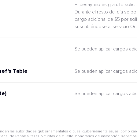
El desayuno es gratuito solic
Durante el resto del día se po
cargo adicional de $5 por sol
suscribiéndose al servicio O
Se pueden aplicar cargos adi
hef's Table
Se pueden aplicar cargos adi
te)
Se pueden aplicar cargos adi
pongan las autoridades gubernamentales o cuasi gubernamentales, así como car
anal de Panamá, tasas o cuotas de muelle, honorarios de inspección, servicios 