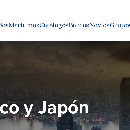
dos
Marítimos
Catálogos
Barcos
Novios
Grupos
ico y Japón