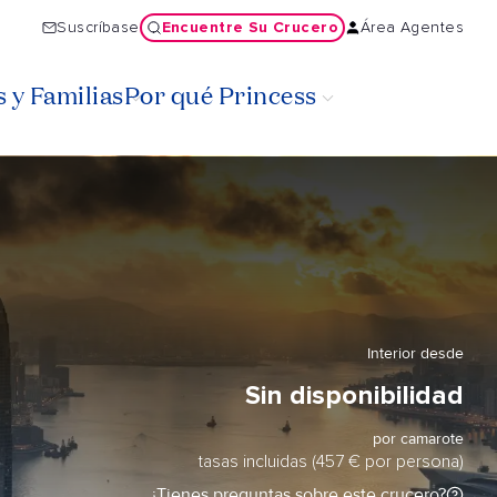
Encuentre Su Crucero
Suscríbase
Área Agentes
 y Familias
Por qué Princess
Interior desde
Sin disponibilidad
por camarote
tasas incluidas (457 € por persona)
¿Tienes preguntas sobre este crucero?