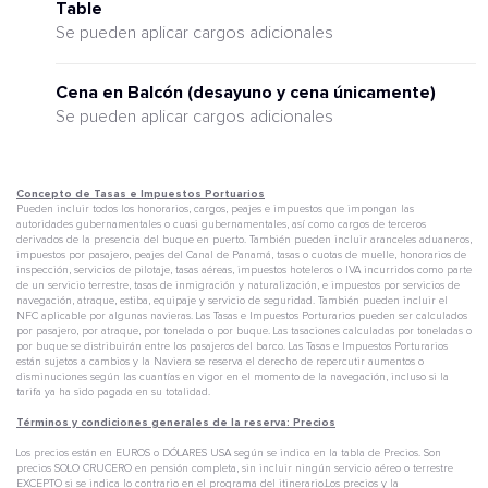
Table
Se pueden aplicar cargos adicionales
Cena en Balcón (desayuno y cena únicamente)
Se pueden aplicar cargos adicionales
Concepto de Tasas e Impuestos Portuarios
Pueden incluir todos los honorarios, cargos, peajes e impuestos que impongan las
autoridades gubernamentales o cuasi gubernamentales, así como cargos de terceros
derivados de la presencia del buque en puerto. También pueden incluir aranceles aduaneros,
impuestos por pasajero, peajes del Canal de Panamá, tasas o cuotas de muelle, honorarios de
inspección, servicios de pilotaje, tasas aéreas, impuestos hoteleros o IVA incurridos como parte
de un servicio terrestre, tasas de inmigración y naturalización, e impuestos por servicios de
navegación, atraque, estiba, equipaje y servicio de seguridad. También pueden incluir el
NFC aplicable por algunas navieras. Las Tasas e Impuestos Porturarios pueden ser calculados
por pasajero, por atraque, por tonelada o por buque. Las tasaciones calculadas por toneladas o
por buque se distribuirán entre los pasajeros del barco. Las Tasas e Impuestos Porturarios
están sujetos a cambios y la Naviera se reserva el derecho de repercutir aumentos o
disminuciones según las cuantías en vigor en el momento de la navegación, incluso si la
tarifa ya ha sido pagada en su totalidad.
Términos y condiciones generales de la reserva: Precios
Los precios están en EUROS o DÓLARES USA según se indica en la tabla de Precios. Son
precios SOLO CRUCERO en pensión completa, sin incluir ningún servicio aéreo o terrestre
EXCEPTO si se indica lo contrario en el programa del itinerario.Los precios y la