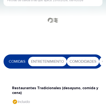
Fechas de salida a las que aplica: 23/10/2026, 08/11/2026
COMIDAS
ENTRETENIMIENTO
COMODIDADES
O
Restaurantes Tradicionales (desayuno, comida y
cena)
Incluido