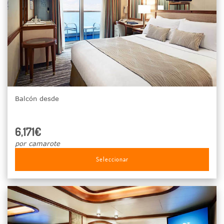
Balcón desde
6,171€
por camarote
Seleccionar