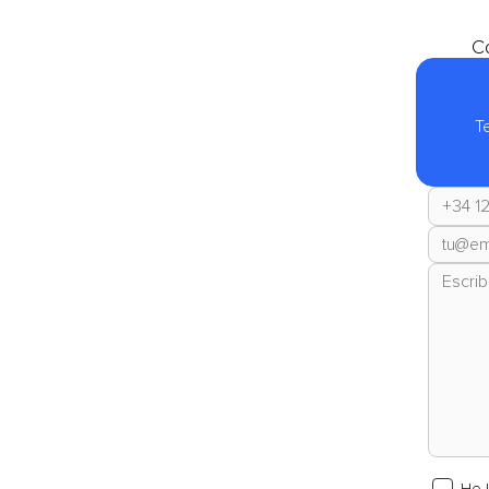
Co
T
He 