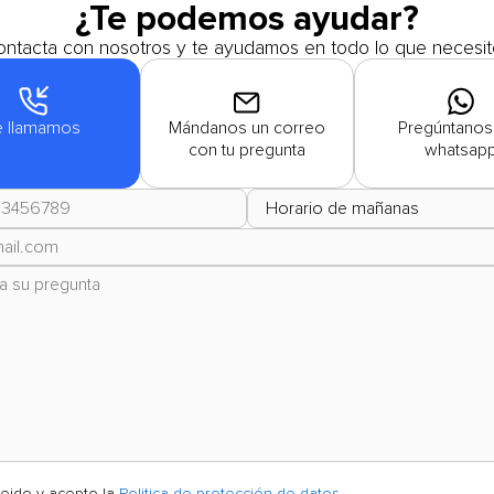
¿Te podemos ayudar?
ntacta con nosotros y te ayudamos en todo lo que necesit
e llamamos
Mándanos un correo
Pregúntanos
con tu pregunta
whatsap
leido y acepto la
Politica de protección de datos