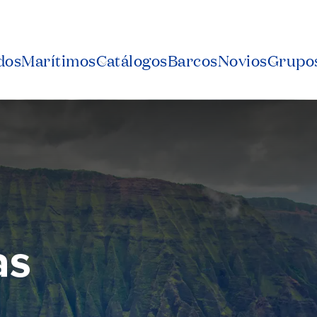
dos
Marítimos
Catálogos
Barcos
Novios
Grupos
as