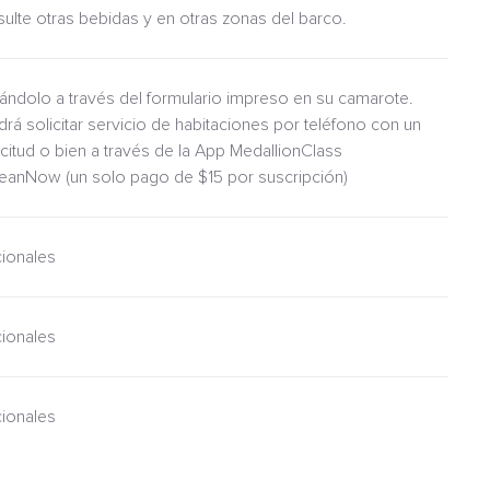
nsulte otras bebidas y en otras zonas del barco.
itándolo a través del formulario impreso en su camarote.
drá solicitar servicio de habitaciones por teléfono con un
icitud o bien a través de la App MedallionClass
ceanNow (un solo pago de $15 por suscripción)
cionales
cionales
cionales