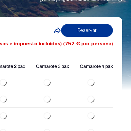
Reservar
asas e impuesto incluidos) (752 € por persona)
arote 2 pax
Camarote 3 pax
Camarote 4 pax