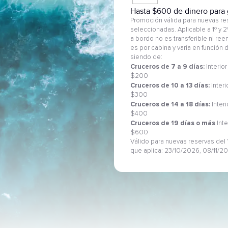
Hasta $600 de dinero para 
Promoción válida para nuevas res
seleccionadas. Aplicable a 1º y 
a bordo no es transferible ni re
es por cabina y varía en función
siendo de:
Cruceros de 7 a 9 días:
Interior
$200
Cruceros de 10 a 13 días:
Interi
$300
Cruceros de 14 a 18 días:
Inter
$400
Cruceros de 19 días o más
Inte
$600
Válido para nuevas reservas del 1
que aplica: 23/10/2026, 08/11/2