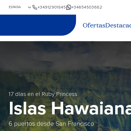
+34912901845
+34654503682
Ofertas
Destaca
17 días en el Ruby Princess
Islas Hawaian
6 puertos desde San Francisco