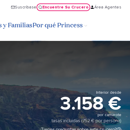
Encuentre Su Crucero
Suscríbase
Área Agentes
 y Familias
Por qué Princess
Interior desde
3.158 €
por camarote
tasas incluidas (752 € por persona)
¿Tienes preguntas sobre este crucero?