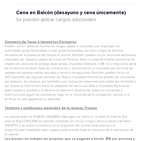
Cena en Balcón (desayuno y cena únicamente)
Se pueden aplicar cargos adicionales
Concepto de Tasas e Impuestos Portuarios
Pueden incluir todos los honorarios, cargos, peajes e impuestos que impongan las
autoridades gubernamentales o cuasi gubernamentales, así como cargos de terceros
derivados de la presencia del buque en puerto. También pueden incluir aranceles aduaneros,
impuestos por pasajero, peajes del Canal de Panamá, tasas o cuotas de muelle, honorarios de
inspección, servicios de pilotaje, tasas aéreas, impuestos hoteleros o IVA incurridos como parte
de un servicio terrestre, tasas de inmigración y naturalización, e impuestos por servicios de
navegación, atraque, estiba, equipaje y servicio de seguridad. También pueden incluir el
NFC aplicable por algunas navieras. Las Tasas e Impuestos Porturarios pueden ser calculados
por pasajero, por atraque, por tonelada o por buque. Las tasaciones calculadas por toneladas o
por buque se distribuirán entre los pasajeros del barco. Las Tasas e Impuestos Porturarios
están sujetos a cambios y la Naviera se reserva el derecho de repercutir aumentos o
disminuciones según las cuantías en vigor en el momento de la navegación, incluso si la
tarifa ya ha sido pagada en su totalidad.
Términos y condiciones generales de la reserva: Precios
Los precios están en EUROS o DÓLARES USA según se indica en la tabla de Precios. Son
precios SOLO CRUCERO en pensión completa, sin incluir ningún servicio aéreo o terrestre
EXCEPTO si se indica lo contrario en el programa del itinerario.Los precios y la
disponibilidad mostrados están sujetos a alteraciones hasta el momento de la realización de
la reserva.
Los precios no incluyen las propinas que se pagarán a bordo: $18 por persona y