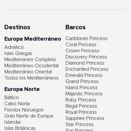
Destinos
Barcos
Europa Mediterráneo
Caribbean Princess
Coral Princess
Adriático
Crown Princess
Islas Griegas
Discovery Princess
Mediterraneo Completo
Diamond Princess
Mediterráneo Occidental
Enchanted Princess
Mediterráneo Oriental
Emerald Princess
Todos los Mediterráneos
Grand Princess
Island Princess
Europa Norte
Majestic Princess
Báltico
Ruby Princess
Cabo Norte
Regal Princess
Fiordos Noruegos
Royal Princess
Gran Norte de Europa
Sapphire Princess
Islandia
Star Princess
Islas Británicas
Sun Princess