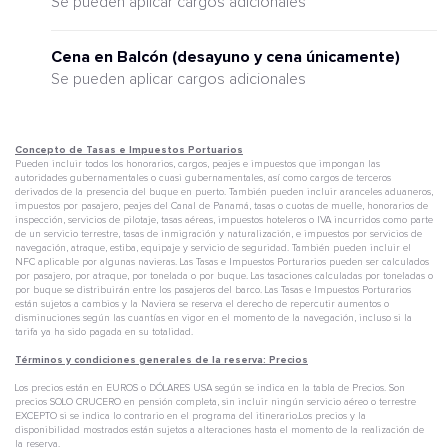
Se pueden aplicar cargos adicionales
Cena en Balcón (desayuno y cena únicamente)
Se pueden aplicar cargos adicionales
Concepto de Tasas e Impuestos Portuarios
Pueden incluir todos los honorarios, cargos, peajes e impuestos que impongan las
autoridades gubernamentales o cuasi gubernamentales, así como cargos de terceros
derivados de la presencia del buque en puerto. También pueden incluir aranceles aduaneros,
impuestos por pasajero, peajes del Canal de Panamá, tasas o cuotas de muelle, honorarios de
inspección, servicios de pilotaje, tasas aéreas, impuestos hoteleros o IVA incurridos como parte
de un servicio terrestre, tasas de inmigración y naturalización, e impuestos por servicios de
navegación, atraque, estiba, equipaje y servicio de seguridad. También pueden incluir el
NFC aplicable por algunas navieras. Las Tasas e Impuestos Porturarios pueden ser calculados
por pasajero, por atraque, por tonelada o por buque. Las tasaciones calculadas por toneladas o
por buque se distribuirán entre los pasajeros del barco. Las Tasas e Impuestos Porturarios
están sujetos a cambios y la Naviera se reserva el derecho de repercutir aumentos o
disminuciones según las cuantías en vigor en el momento de la navegación, incluso si la
tarifa ya ha sido pagada en su totalidad.
Términos y condiciones generales de la reserva: Precios
Los precios están en EUROS o DÓLARES USA según se indica en la tabla de Precios. Son
precios SOLO CRUCERO en pensión completa, sin incluir ningún servicio aéreo o terrestre
EXCEPTO si se indica lo contrario en el programa del itinerario.Los precios y la
disponibilidad mostrados están sujetos a alteraciones hasta el momento de la realización de
la reserva.