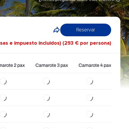
Reservar
asas e impuesto incluidos) (293 € por persona)
arote 2 pax
Camarote 3 pax
Camarote 4 pax