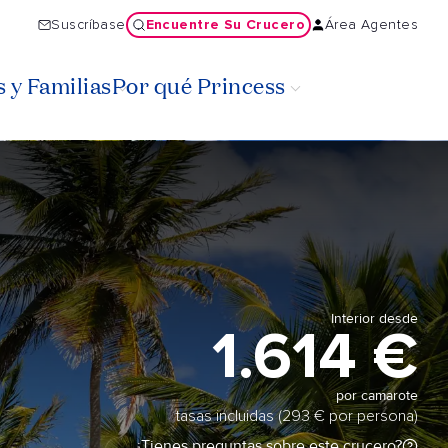
Encuentre Su Crucero
Suscríbase
Área Agentes
 y Familias
Por qué Princess
Interior desde
1.614 €
por camarote
tasas incluidas (293 € por persona)
¿Tienes preguntas sobre este crucero?