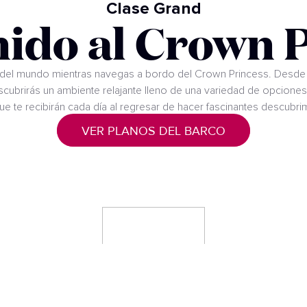
Clase Grand
nido al Crown P
s del mundo mientras navegas a bordo del Crown Princess. Desde 
escubrirás un ambiente relajante lleno de una variedad de opcione
ue te recibirán cada día al regresar de hacer fascinantes descubrim
VER PLANOS DEL BARCO