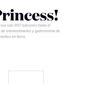
rincess!
sus casi 900 balcones hasta el
s de entretenimiento y gastronomía de
ientos en tierra.