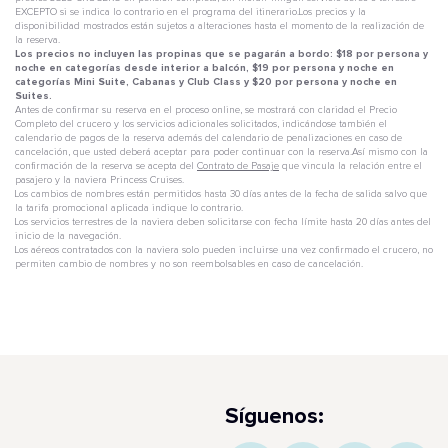
EXCEPTO si se indica lo contrario en el programa del itinerario.Los precios y la
disponibilidad mostrados están sujetos a alteraciones hasta el momento de la realización de
la reserva.
Los precios no incluyen las propinas que se pagarán a bordo: $18 por persona y
noche en categorías desde interior a balcón, $19 por persona y noche en
categorías Mini Suite, Cabanas y Club Class y $20 por persona y noche en
Suites.
Antes de confirmar su reserva en el proceso online, se mostrará con claridad el Precio
Completo del crucero y los servicios adicionales solicitados, indicándose también el
calendario de pagos de la reserva además del calendario de penalizaciones en caso de
cancelación, que usted deberá aceptar para poder continuar con la reserva.Así mismo con la
confirmación de la reserva se acepta del
Contrato de Pasaje
que vincula la relación entre el
pasajero y la naviera Princess Cruises.
Los cambios de nombres están permitidos hasta 30 días antes de la fecha de salida salvo que
la tarifa promocional aplicada indique lo contrario.
Los servicios terrestres de la naviera deben solicitarse con fecha límite hasta 20 días antes del
inicio de la navegación.
Los aéreos contratados con la naviera solo pueden incluirse una vez confirmado el crucero, no
permiten cambio de nombres y no son reembolsables en caso de cancelación.
Síguenos: