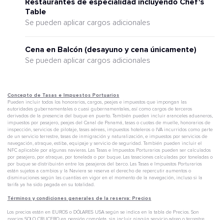
Restaurantes de especialidad incluyendo Chef's
Table
Se pueden aplicar cargos adicionales
Cena en Balcón (desayuno y cena únicamente)
Se pueden aplicar cargos adicionales
Concepto de Tasas e Impuestos Portuarios
Pueden incluir todos los honorarios, cargos, peajes e impuestos que impongan las
autoridades gubernamentales o cuasi gubernamentales, así como cargos de terceros
derivados de la presencia del buque en puerto. También pueden incluir aranceles aduaneros,
impuestos por pasajero, peajes del Canal de Panamá, tasas o cuotas de muelle, honorarios de
inspección, servicios de pilotaje, tasas aéreas, impuestos hoteleros o IVA incurridos como parte
de un servicio terrestre, tasas de inmigración y naturalización, e impuestos por servicios de
navegación, atraque, estiba, equipaje y servicio de seguridad. También pueden incluir el
NFC aplicable por algunas navieras. Las Tasas e Impuestos Porturarios pueden ser calculados
por pasajero, por atraque, por tonelada o por buque. Las tasaciones calculadas por toneladas o
por buque se distribuirán entre los pasajeros del barco. Las Tasas e Impuestos Porturarios
están sujetos a cambios y la Naviera se reserva el derecho de repercutir aumentos o
disminuciones según las cuantías en vigor en el momento de la navegación, incluso si la
tarifa ya ha sido pagada en su totalidad.
Términos y condiciones generales de la reserva: Precios
Los precios están en EUROS o DÓLARES USA según se indica en la tabla de Precios. Son
precios SOLO CRUCERO en pensión completa, sin incluir ningún servicio aéreo o terrestre