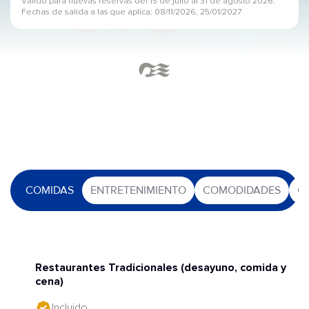
Válido para nuevas reservas del 15 de julio al 31 de agosto 2026.
Fechas de salida a las que aplica: 08/11/2026, 25/01/2027
COMIDAS
ENTRETENIMIENTO
COMODIDADES
O
Restaurantes Tradicionales (desayuno, comida y
cena)
Incluido