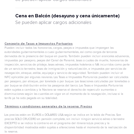
Cena en Balcón (desayuno y cena únicamente)
Se pueden aplicar cargos adicionales
Concepto de Tasas e Impuestos Portuarios
Pueden incluir todos los honorarios, cargos, peajes e impuestos que impongan las
autoridades gubernamentales o cuasi gubernamentales, así como cargos de terceros
derivados de la presencia del buque en puerto. También pueden incluir aranceles aduaneros,
impuestos por pasajero, peajes del Canal de Panamá, tasas o cuotas de muelle, honorarios de
inspección, servicios de pilotaje, tasas aéreas, impuestos hoteleros o IVA incurridos como parte
de un servicio terrestre, tasas de inmigración y naturalización, e impuestos por servicios de
navegación, atraque, estiba, equipaje y servicio de seguridad. También pueden incluir el
NFC aplicable por algunas navieras. Las Tasas e Impuestos Porturarios pueden ser calculados
por pasajero, por atraque, por tonelada o por buque. Las tasaciones calculadas por toneladas o
por buque se distribuirán entre los pasajeros del barco. Las Tasas e Impuestos Porturarios
están sujetos a cambios y la Naviera se reserva el derecho de repercutir aumentos o
disminuciones según las cuantías en vigor en el momento de la navegación, incluso si la
tarifa ya ha sido pagada en su totalidad.
Términos y condiciones generales de la reserva: Precios
Los precios están en EUROS o DÓLARES USA según se indica en la tabla de Precios. Son
precios SOLO CRUCERO en pensión completa, sin incluir ningún servicio aéreo o terrestre
EXCEPTO si se indica lo contrario en el programa del itinerario.Los precios y la
disponibilidad mostrados están sujetos a alteraciones hasta el momento de la realización de
la reserva.