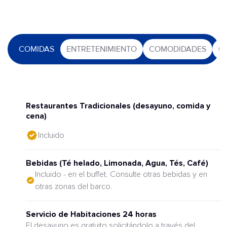
COMIDAS
ENTRETENIMIENTO
COMODIDADES
O
Restaurantes Tradicionales (desayuno, comida y
cena)
Incluido
Bebidas (Té helado, Limonada, Agua, Tés, Café)
Incluido - en el buffet. Consulte otras bebidas y en
otras zonas del barco.
Servicio de Habitaciones 24 horas
El desayuno es gratuito solicitándolo a través del