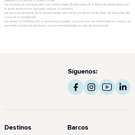
pasajero y la naviera Princess Cruises.
Los cambios de nombres están permitidos hasta 30 días antes de la fecha de salida salvo que
la tarifa promocional aplicada indique lo contrario.
Los servicios terrestres de la naviera deben solicitarse con fecha límite hasta 20 días antes del
inicio de la navegación.
Los aéreos contratados con la naviera solo pueden incluirse una vez confirmado el crucero, no
permiten cambio de nombres y no son reembolsables en caso de cancelación.
Síguenos:
Destinos
Barcos