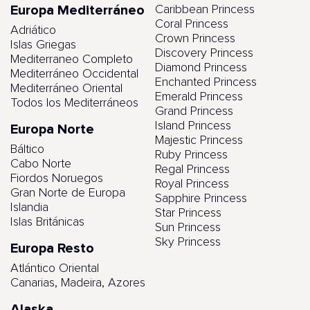
Europa Mediterráneo
Caribbean Princess
Coral Princess
Adriático
Crown Princess
Islas Griegas
Discovery Princess
Mediterraneo Completo
Diamond Princess
Mediterráneo Occidental
Enchanted Princess
Mediterráneo Oriental
Emerald Princess
Todos los Mediterráneos
Grand Princess
Island Princess
Europa Norte
Majestic Princess
Báltico
Ruby Princess
Cabo Norte
Regal Princess
Fiordos Noruegos
Royal Princess
Gran Norte de Europa
Sapphire Princess
Islandia
Star Princess
Islas Británicas
Sun Princess
Sky Princess
Europa Resto
Atlántico Oriental
Canarias, Madeira, Azores
Alaska