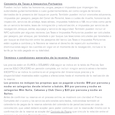
Concepto de Tasas e Impuestos Portuarios
Pueden incluir todos los honorarios, cargos, peajes e impuestos que impongan las
autoridades gubernamentales o cuasi gubernamentales, así como cargos de terceros
derivados de la presencia del buque en puerto. También pueden incluir aranceles aduaneros,
impuestos por pasajero, peajes del Canal de Panamá, tasas o cuotas de muelle, honorarios de
inspección, servicios de pilotaje, tasas aéreas, impuestos hoteleros o IVA incurridos como parte
de un servicio terrestre, tasas de inmigración y naturalización, e impuestos por servicios de
navegación, atraque, estiba, equipaje y servicio de seguridad. También pueden incluir el
NFC aplicable por algunas navieras. Las Tasas e Impuestos Porturarios pueden ser calculados
por pasajero, por atraque, por tonelada o por buque. Las tasaciones calculadas por toneladas o
por buque se distribuirán entre los pasajeros del barco. Las Tasas e Impuestos Porturarios
están sujetos a cambios y la Naviera se reserva el derecho de repercutir aumentos o
disminuciones según las cuantías en vigor en el momento de la navegación, incluso si la
tarifa ya ha sido pagada en su totalidad.
Términos y condiciones generales de la reserva: Precios
Los precios están en EUROS o DÓLARES USA según se indica en la tabla de Precios. Son
precios SOLO CRUCERO en pensión completa, sin incluir ningún servicio aéreo o terrestre
EXCEPTO si se indica lo contrario en el programa del itinerario.Los precios y la
disponibilidad mostrados están sujetos a alteraciones hasta el momento de la realización de
la reserva.
Los precios no incluyen las propinas que se pagarán a bordo: $18 por persona y
noche en categorías desde interior a balcón, $19 por persona y noche en
categorías Mini Suite, Cabanas y Club Class y $20 por persona y noche en
Suites.
Antes de confirmar su reserva en el proceso online, se mostrará con claridad el Precio
Completo del crucero y los servicios adicionales solicitados, indicándose también el
calendario de pagos de la reserva además del calendario de penalizaciones en caso de
cancelación, que usted deberá aceptar para poder continuar con la reserva.Así mismo con la
confirmación de la reserva se acepta del
Contrato de Pasaje
que vincula la relación entre el