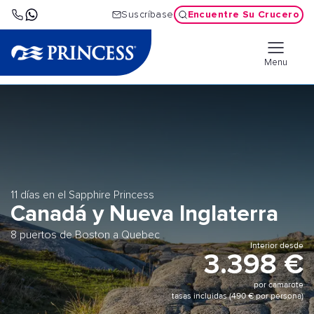
Encuentre Su Crucero
Suscríbase
Menu
11 días en el Sapphire Princess
Canadá y Nueva Inglaterra
8 puertos de Boston a Quebec
Interior desde
3.398 €
por camarote
tasas incluidas (490 € por persona)