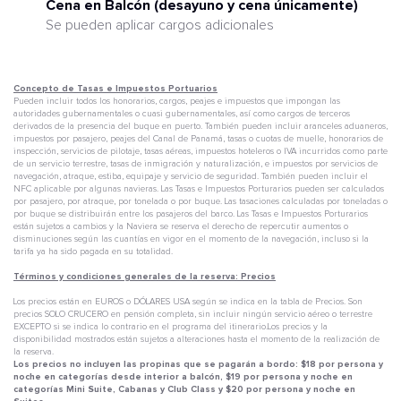
Cena en Balcón (desayuno y cena únicamente)
Se pueden aplicar cargos adicionales
Concepto de Tasas e Impuestos Portuarios
Pueden incluir todos los honorarios, cargos, peajes e impuestos que impongan las
autoridades gubernamentales o cuasi gubernamentales, así como cargos de terceros
derivados de la presencia del buque en puerto. También pueden incluir aranceles aduaneros,
impuestos por pasajero, peajes del Canal de Panamá, tasas o cuotas de muelle, honorarios de
inspección, servicios de pilotaje, tasas aéreas, impuestos hoteleros o IVA incurridos como parte
de un servicio terrestre, tasas de inmigración y naturalización, e impuestos por servicios de
navegación, atraque, estiba, equipaje y servicio de seguridad. También pueden incluir el
NFC aplicable por algunas navieras. Las Tasas e Impuestos Porturarios pueden ser calculados
por pasajero, por atraque, por tonelada o por buque. Las tasaciones calculadas por toneladas o
por buque se distribuirán entre los pasajeros del barco. Las Tasas e Impuestos Porturarios
están sujetos a cambios y la Naviera se reserva el derecho de repercutir aumentos o
disminuciones según las cuantías en vigor en el momento de la navegación, incluso si la
tarifa ya ha sido pagada en su totalidad.
Términos y condiciones generales de la reserva: Precios
Los precios están en EUROS o DÓLARES USA según se indica en la tabla de Precios. Son
precios SOLO CRUCERO en pensión completa, sin incluir ningún servicio aéreo o terrestre
EXCEPTO si se indica lo contrario en el programa del itinerario.Los precios y la
disponibilidad mostrados están sujetos a alteraciones hasta el momento de la realización de
la reserva.
Los precios no incluyen las propinas que se pagarán a bordo: $18 por persona y
noche en categorías desde interior a balcón, $19 por persona y noche en
categorías Mini Suite, Cabanas y Club Class y $20 por persona y noche en