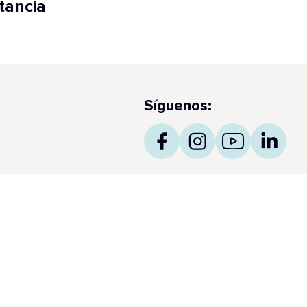
tancia
Síguenos:
as de prensa
ncess obtiene el prestigioso International Five Star
amond Award 2026 para Makoto Ocean y The
tcher’s Block by Dario (04/05/2026)
 Star Princess, el barco más nuevo de Princess, realiza