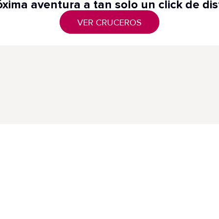
óxima aventura a tan solo un click de dis
VER CRUCEROS
Destacados
Not
Cruceros Destacados
s
Pri
Di
Semana Santa 2027
Bu
Cruceros Muévete! 2026 -
El