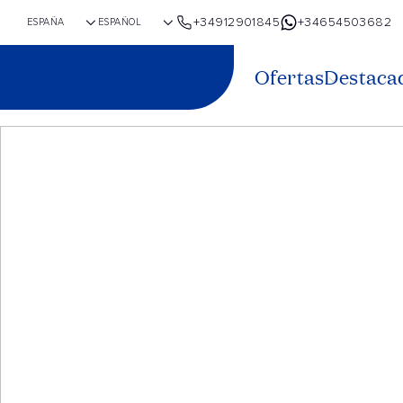
+34912901845
+34654503682
Ofertas
Destaca