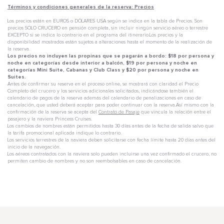
Términos y condiciones generales de la reserva: Precios
Los precios están en EUROS o DÓLARES USA según se indica en la tabla de Precios. Son
precios SOLO CRUCERO en pensión completa, sin incluir ningún servicio aéreo o terrestre
EXCEPTO si se indica lo contrario en el programa del itinerario.Los precios y la
disponibilidad mostrados están sujetos a alteraciones hasta el momento de la realización de
la reserva.
Los precios no incluyen las propinas que se pagarán a bordo: $18 por persona y
noche en categorías desde interior a balcón, $19 por persona y noche en
categorías Mini Suite, Cabanas y Club Class y $20 por persona y noche en
Suites.
Antes de confirmar su reserva en el proceso online, se mostrará con claridad el Precio
Completo del crucero y los servicios adicionales solicitados, indicándose también el
calendario de pagos de la reserva además del calendario de penalizaciones en caso de
cancelación, que usted deberá aceptar para poder continuar con la reserva.Así mismo con la
confirmación de la reserva se acepta del
Contrato de Pasaje
que vincula la relación entre el
pasajero y la naviera Princess Cruises.
Los cambios de nombres están permitidos hasta 30 días antes de la fecha de salida salvo que
la tarifa promocional aplicada indique lo contrario.
Los servicios terrestres de la naviera deben solicitarse con fecha límite hasta 20 días antes del
inicio de la navegación.
Los aéreos contratados con la naviera solo pueden incluirse una vez confirmado el crucero, no
permiten cambio de nombres y no son reembolsables en caso de cancelación.