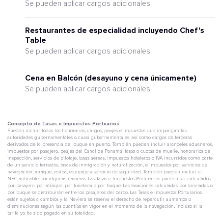
Se pueden aplicar cargos adicionales
Restaurantes de especialidad incluyendo Chef's
Table
Se pueden aplicar cargos adicionales
Cena en Balcón (desayuno y cena únicamente)
Se pueden aplicar cargos adicionales
Concepto de Tasas e Impuestos Portuarios
Pueden incluir todos los honorarios, cargos, peajes e impuestos que impongan las
autoridades gubernamentales o cuasi gubernamentales, así como cargos de terceros
derivados de la presencia del buque en puerto. También pueden incluir aranceles aduaneros,
impuestos por pasajero, peajes del Canal de Panamá, tasas o cuotas de muelle, honorarios de
inspección, servicios de pilotaje, tasas aéreas, impuestos hoteleros o IVA incurridos como parte
de un servicio terrestre, tasas de inmigración y naturalización, e impuestos por servicios de
navegación, atraque, estiba, equipaje y servicio de seguridad. También pueden incluir el
NFC aplicable por algunas navieras. Las Tasas e Impuestos Porturarios pueden ser calculados
por pasajero, por atraque, por tonelada o por buque. Las tasaciones calculadas por toneladas o
por buque se distribuirán entre los pasajeros del barco. Las Tasas e Impuestos Porturarios
están sujetos a cambios y la Naviera se reserva el derecho de repercutir aumentos o
disminuciones según las cuantías en vigor en el momento de la navegación, incluso si la
tarifa ya ha sido pagada en su totalidad.