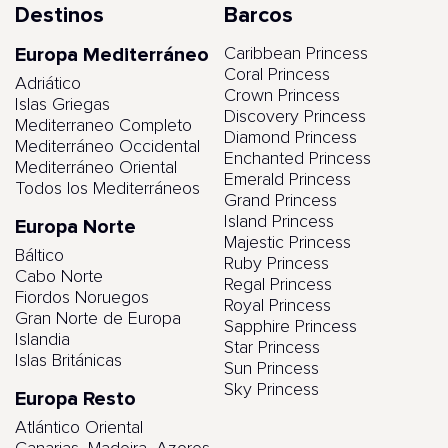
Destinos
Barcos
Europa Mediterráneo
Caribbean Princess
Coral Princess
Adriático
Crown Princess
Islas Griegas
Discovery Princess
Mediterraneo Completo
Diamond Princess
Mediterráneo Occidental
Enchanted Princess
Mediterráneo Oriental
Emerald Princess
Todos los Mediterráneos
Grand Princess
Island Princess
Europa Norte
Majestic Princess
Báltico
Ruby Princess
Cabo Norte
Regal Princess
Fiordos Noruegos
Royal Princess
Gran Norte de Europa
Sapphire Princess
Islandia
Star Princess
Islas Británicas
Sun Princess
Sky Princess
Europa Resto
Atlántico Oriental