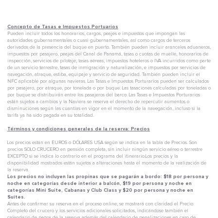
Concepto de Tasas e Impuestos Portuarios
Pueden incluir todos los honorarios, cargos, peajes e impuestos que impongan las
autoridades gubernamentales o cuasi gubernamentales, así como cargos de terceros
derivados de la presencia del buque en puerto. También pueden incluir aranceles aduaneros,
impuestos por pasajero, peajes del Canal de Panamá, tasas o cuotas de muelle, honorarios de
inspección, servicios de pilotaje, tasas aéreas, impuestos hoteleros o IVA incurridos como parte
de un servicio terrestre, tasas de inmigración y naturalización, e impuestos por servicios de
navegación, atraque, estiba, equipaje y servicio de seguridad. También pueden incluir el
NFC aplicable por algunas navieras. Las Tasas e Impuestos Porturarios pueden ser calculados
por pasajero, por atraque, por tonelada o por buque. Las tasaciones calculadas por toneladas o
por buque se distribuirán entre los pasajeros del barco. Las Tasas e Impuestos Porturarios
están sujetos a cambios y la Naviera se reserva el derecho de repercutir aumentos o
disminuciones según las cuantías en vigor en el momento de la navegación, incluso si la
tarifa ya ha sido pagada en su totalidad.
Términos y condiciones generales de la reserva: Precios
Los precios están en EUROS o DÓLARES USA según se indica en la tabla de Precios. Son
precios SOLO CRUCERO en pensión completa, sin incluir ningún servicio aéreo o terrestre
EXCEPTO si se indica lo contrario en el programa del itinerario.Los precios y la
disponibilidad mostrados están sujetos a alteraciones hasta el momento de la realización de
la reserva.
Los precios no incluyen las propinas que se pagarán a bordo: $18 por persona y
noche en categorías desde interior a balcón, $19 por persona y noche en
categorías Mini Suite, Cabanas y Club Class y $20 por persona y noche en
Suites.
Antes de confirmar su reserva en el proceso online, se mostrará con claridad el Precio
Completo del crucero y los servicios adicionales solicitados, indicándose también el
calendario de pagos de la reserva además del calendario de penalizaciones en caso de