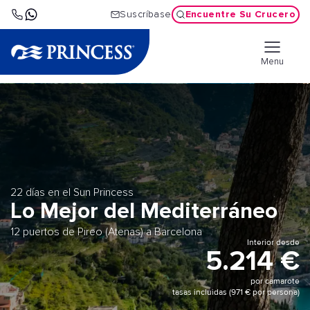
Encuentre Su Crucero
Suscríbase
Menu
22 días en el Sun Princess
Lo Mejor del Mediterráneo
12 puertos de Pireo (Atenas) a Barcelona
Interior desde
5.214 €
por camarote
tasas incluidas (971 € por persona)