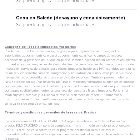
Se pueden aplicar cargos adicionales
Cena en Balcón (desayuno y cena únicamente)
Se pueden aplicar cargos adicionales
Concepto de Tasas e Impuestos Portuarios
Pueden incluir todos los honorarios, cargos, peajes e impuestos que impongan las
autoridades gubernamentales o cuasi gubernamentales, así como cargos de terceros
derivados de la presencia del buque en puerto. También pueden incluir aranceles aduaneros,
impuestos por pasajero, peajes del Canal de Panamá, tasas o cuotas de muelle, honorarios de
inspección, servicios de pilotaje, tasas aéreas, impuestos hoteleros o IVA incurridos como parte
de un servicio terrestre, tasas de inmigración y naturalización, e impuestos por servicios de
navegación, atraque, estiba, equipaje y servicio de seguridad. También pueden incluir el
NFC aplicable por algunas navieras. Las Tasas e Impuestos Porturarios pueden ser calculados
por pasajero, por atraque, por tonelada o por buque. Las tasaciones calculadas por toneladas o
por buque se distribuirán entre los pasajeros del barco. Las Tasas e Impuestos Porturarios
están sujetos a cambios y la Naviera se reserva el derecho de repercutir aumentos o
disminuciones según las cuantías en vigor en el momento de la navegación, incluso si la
tarifa ya ha sido pagada en su totalidad.
Términos y condiciones generales de la reserva: Precios
Los precios están en EUROS o DÓLARES USA según se indica en la tabla de Precios. Son
precios SOLO CRUCERO en pensión completa, sin incluir ningún servicio aéreo o terrestre
EXCEPTO si se indica lo contrario en el programa del itinerario.Los precios y la
disponibilidad mostrados están sujetos a alteraciones hasta el momento de la realización de
la reserva.