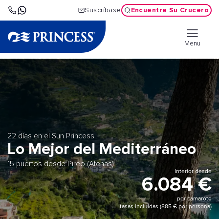
Encuentre Su Crucero
Suscríbase
Menu
22 días en el Sun Princess
Lo Mejor del Mediterráneo
15 puertos desde Pireo (Atenas)
Interior desde
6.084 €
por camarote
tasas incluidas (885 € por persona)