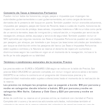
Concepto de Tasas e Impuestos Portuarios
Pueden incluir todos los honorarios, cargos, peajes e impuestos que impongan las
autoridades gubernamentales o cuasi gubernamentales, así como cargos de terceros
derivados de la presencia del buque en puerto. También pueden incluir aranceles aduaneros,
impuestos por pasajero, peajes del Canal de Panamá, tasas o cuotas de muelle, honorarios de
inspección, servicios de pilotaje, tasas aéreas, impuestos hoteleros o IVA incurridos como parte
de un servicio terrestre, tasas de inmigración y naturalización, e impuestos por servicios de
navegación, atraque, estiba, equipaje y servicio de seguridad. También pueden incluir el
NFC aplicable por algunas navieras. Las Tasas e Impuestos Porturarios pueden ser calculados
por pasajero, por atraque, por tonelada o por buque. Las tasaciones calculadas por toneladas o
por buque se distribuirán entre los pasajeros del barco. Las Tasas e Impuestos Porturarios
están sujetos a cambios y la Naviera se reserva el derecho de repercutir aumentos o
disminuciones según las cuantías en vigor en el momento de la navegación, incluso si la
tarifa ya ha sido pagada en su totalidad.
Términos y condiciones generales de la reserva: Precios
Los precios están en EUROS o DÓLARES USA según se indica en la tabla de Precios. Son
precios SOLO CRUCERO en pensión completa, sin incluir ningún servicio aéreo o terrestre
EXCEPTO si se indica lo contrario en el programa del itinerario.Los precios y la
disponibilidad mostrados están sujetos a alteraciones hasta el momento de la realización de
la reserva.
Los precios no incluyen las propinas que se pagarán a bordo: $18 por persona y
noche en categorías desde interior a balcón, $19 por persona y noche en
categorías Mini Suite, Cabanas y Club Class y $20 por persona y noche en
Suites.
Antes de confirmar su reserva en el proceso online, se mostrará con claridad el Precio
Completo del crucero y los servicios adicionales solicitados, indicándose también el
calendario de pagos de la reserva además del calendario de penalizaciones en caso de