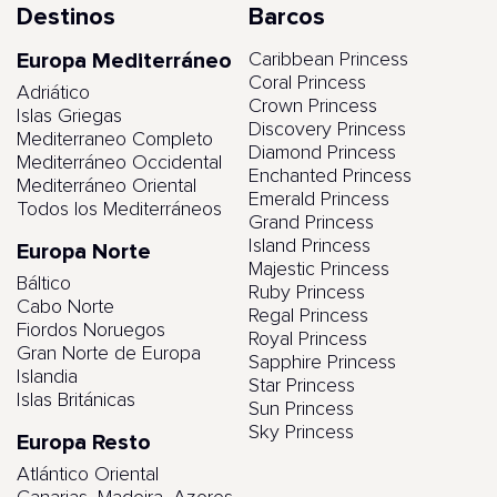
Destinos
Barcos
Europa Mediterráneo
Caribbean Princess
Coral Princess
Adriático
Crown Princess
Islas Griegas
Discovery Princess
Mediterraneo Completo
Diamond Princess
Mediterráneo Occidental
Enchanted Princess
Mediterráneo Oriental
Emerald Princess
Todos los Mediterráneos
Grand Princess
Island Princess
Europa Norte
Majestic Princess
Báltico
Ruby Princess
Cabo Norte
Regal Princess
Fiordos Noruegos
Royal Princess
Gran Norte de Europa
Sapphire Princess
Islandia
Star Princess
Islas Británicas
Sun Princess
Sky Princess
Europa Resto
Atlántico Oriental