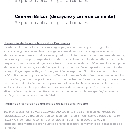
Se pueden aplicar cargos adicionales
Cena en Balcón (desayuno y cena únicamente)
Se pueden aplicar cargos adicionales
Concepto de Tasas e Impuestos Portuarios
Pueden incluir todos los honorarios, cargos, peajes e impuestos que impongan las
autoridades gubernamentales o cuasi gubernamentales, así como cargos de terceros
derivados de la presencia del buque en puerto. También pueden incluir aranceles aduaneros,
impuestos por pasajero, peajes del Canal de Panamá, tasas o cuotas de muelle, honorarios de
inspección, servicios de pilotaje, tasas aéreas, impuestos hoteleros o IVA incurridos como parte
de un servicio terrestre, tasas de inmigración y naturalización, e impuestos por servicios de
navegación, atraque, estiba, equipaje y servicio de seguridad. También pueden incluir el
NFC aplicable por algunas navieras. Las Tasas e Impuestos Porturarios pueden ser calculados
por pasajero, por atraque, por tonelada o por buque. Las tasaciones calculadas por toneladas o
por buque se distribuirán entre los pasajeros del barco. Las Tasas e Impuestos Porturarios
están sujetos a cambios y la Naviera se reserva el derecho de repercutir aumentos o
disminuciones según las cuantías en vigor en el momento de la navegación, incluso si la
tarifa ya ha sido pagada en su totalidad.
Términos y condiciones generales de la reserva: Precios
Los precios están en EUROS o DÓLARES USA según se indica en la tabla de Precios. Son
precios SOLO CRUCERO en pensión completa, sin incluir ningún servicio aéreo o terrestre
EXCEPTO si se indica lo contrario en el programa del itinerario.Los precios y la
disponibilidad mostrados están sujetos a alteraciones hasta el momento de la realización de
la reserva.