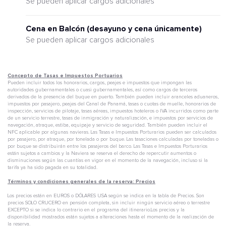
Se pueden aplicar cargos adicionales
Cena en Balcón (desayuno y cena únicamente)
Se pueden aplicar cargos adicionales
Concepto de Tasas e Impuestos Portuarios
Pueden incluir todos los honorarios, cargos, peajes e impuestos que impongan las
autoridades gubernamentales o cuasi gubernamentales, así como cargos de terceros
derivados de la presencia del buque en puerto. También pueden incluir aranceles aduaneros,
impuestos por pasajero, peajes del Canal de Panamá, tasas o cuotas de muelle, honorarios de
inspección, servicios de pilotaje, tasas aéreas, impuestos hoteleros o IVA incurridos como parte
de un servicio terrestre, tasas de inmigración y naturalización, e impuestos por servicios de
navegación, atraque, estiba, equipaje y servicio de seguridad. También pueden incluir el
NFC aplicable por algunas navieras. Las Tasas e Impuestos Porturarios pueden ser calculados
por pasajero, por atraque, por tonelada o por buque. Las tasaciones calculadas por toneladas o
por buque se distribuirán entre los pasajeros del barco. Las Tasas e Impuestos Porturarios
están sujetos a cambios y la Naviera se reserva el derecho de repercutir aumentos o
disminuciones según las cuantías en vigor en el momento de la navegación, incluso si la
tarifa ya ha sido pagada en su totalidad.
Términos y condiciones generales de la reserva: Precios
Los precios están en EUROS o DÓLARES USA según se indica en la tabla de Precios. Son
precios SOLO CRUCERO en pensión completa, sin incluir ningún servicio aéreo o terrestre
EXCEPTO si se indica lo contrario en el programa del itinerario.Los precios y la
disponibilidad mostrados están sujetos a alteraciones hasta el momento de la realización de
la reserva.