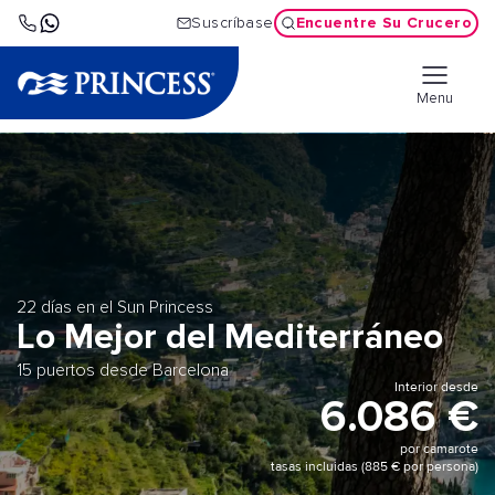
Encuentre Su Crucero
Suscríbase
Menu
22 días en el Sun Princess
Lo Mejor del Mediterráneo
15 puertos desde Barcelona
Interior desde
6.086 €
por camarote
tasas incluidas (885 € por persona)