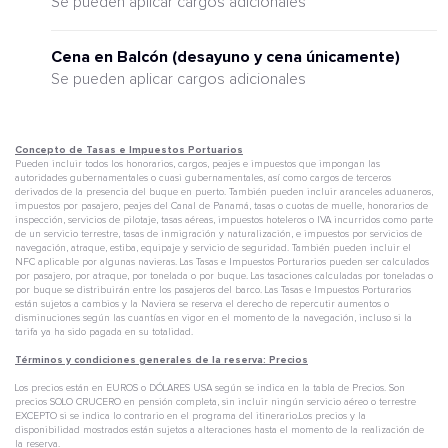
Se pueden aplicar cargos adicionales
Cena en Balcón (desayuno y cena únicamente)
Se pueden aplicar cargos adicionales
Concepto de Tasas e Impuestos Portuarios
Pueden incluir todos los honorarios, cargos, peajes e impuestos que impongan las
autoridades gubernamentales o cuasi gubernamentales, así como cargos de terceros
derivados de la presencia del buque en puerto. También pueden incluir aranceles aduaneros,
impuestos por pasajero, peajes del Canal de Panamá, tasas o cuotas de muelle, honorarios de
inspección, servicios de pilotaje, tasas aéreas, impuestos hoteleros o IVA incurridos como parte
de un servicio terrestre, tasas de inmigración y naturalización, e impuestos por servicios de
navegación, atraque, estiba, equipaje y servicio de seguridad. También pueden incluir el
NFC aplicable por algunas navieras. Las Tasas e Impuestos Porturarios pueden ser calculados
por pasajero, por atraque, por tonelada o por buque. Las tasaciones calculadas por toneladas o
por buque se distribuirán entre los pasajeros del barco. Las Tasas e Impuestos Porturarios
están sujetos a cambios y la Naviera se reserva el derecho de repercutir aumentos o
disminuciones según las cuantías en vigor en el momento de la navegación, incluso si la
tarifa ya ha sido pagada en su totalidad.
Términos y condiciones generales de la reserva: Precios
Los precios están en EUROS o DÓLARES USA según se indica en la tabla de Precios. Son
precios SOLO CRUCERO en pensión completa, sin incluir ningún servicio aéreo o terrestre
EXCEPTO si se indica lo contrario en el programa del itinerario.Los precios y la
disponibilidad mostrados están sujetos a alteraciones hasta el momento de la realización de
la reserva.