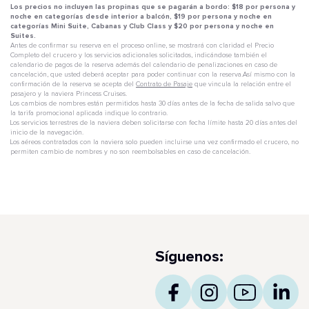
Los precios no incluyen las propinas que se pagarán a bordo: $18 por persona y
noche en categorías desde interior a balcón, $19 por persona y noche en
categorías Mini Suite, Cabanas y Club Class y $20 por persona y noche en
Suites.
Antes de confirmar su reserva en el proceso online, se mostrará con claridad el Precio
Completo del crucero y los servicios adicionales solicitados, indicándose también el
calendario de pagos de la reserva además del calendario de penalizaciones en caso de
cancelación, que usted deberá aceptar para poder continuar con la reserva.Así mismo con la
confirmación de la reserva se acepta del
Contrato de Pasaje
que vincula la relación entre el
pasajero y la naviera Princess Cruises.
Los cambios de nombres están permitidos hasta 30 días antes de la fecha de salida salvo que
la tarifa promocional aplicada indique lo contrario.
Los servicios terrestres de la naviera deben solicitarse con fecha límite hasta 20 días antes del
inicio de la navegación.
Los aéreos contratados con la naviera solo pueden incluirse una vez confirmado el crucero, no
permiten cambio de nombres y no son reembolsables en caso de cancelación.
Síguenos: