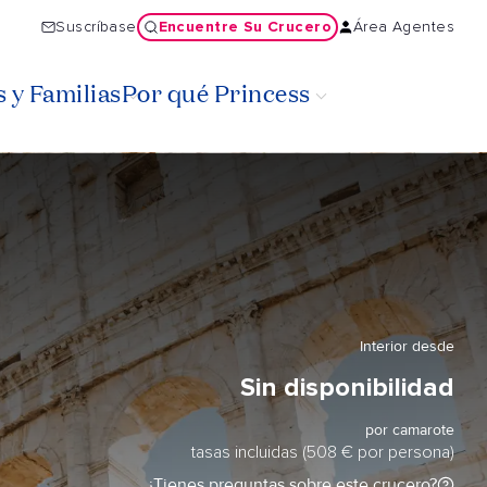
Encuentre Su Crucero
Suscríbase
Área Agentes
 y Familias
Por qué Princess
Interior desde
Sin disponibilidad
por camarote
tasas incluidas (508 € por persona)
¿Tienes preguntas sobre este crucero?