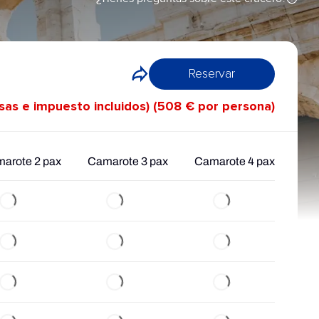
Reservar
asas e impuesto incluidos) (508 € por persona)
arote 2 pax
Camarote 3 pax
Camarote 4 pax