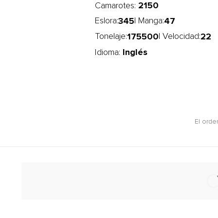
2150
Camarotes:
345
47
Eslora:
| Manga:
175500
22
Tonelaje:
| Velocidad:
Inglés
Idioma:
El orde