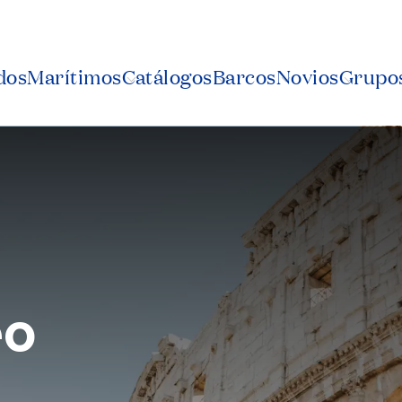
dos
Marítimos
Catálogos
Barcos
Novios
Grupos
eo