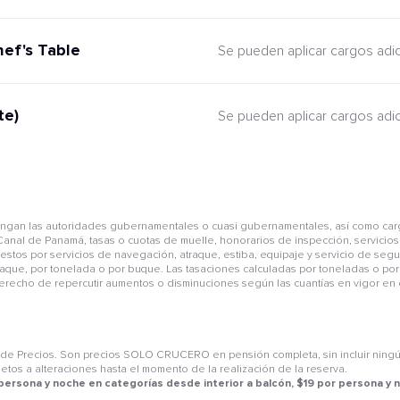
hef's Table
Se pueden aplicar cargos adi
te)
Se pueden aplicar cargos adi
pongan las autoridades gubernamentales o cuasi gubernamentales, así como car
anal de Panamá, tasas o cuotas de muelle, honorarios de inspección, servicios 
mpuestos por servicios de navegación, atraque, estiba, equipaje y servicio de se
aque, por tonelada o por buque. Las tasaciones calculadas por toneladas o por 
derecho de repercutir aumentos o disminuciones según las cuantías en vigor en e
 Precios. Son precios SOLO CRUCERO en pensión completa, sin incluir ningún s
jetos a alteraciones hasta el momento de la realización de la reserva.
 persona y noche en categorías desde interior a balcón, $19 por persona y 