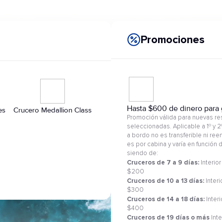
Promociones
Hasta $600 de dinero para 
es
Crucero Medallion Class
Promoción válida para nuevas res
seleccionadas. Aplicable a 1º y 
a bordo no es transferible ni re
es por cabina y varía en función
siendo de:
Cruceros de 7 a 9 días:
Interior
$200
Cruceros de 10 a 13 días:
Interi
$300
Cruceros de 14 a 18 días:
Inter
$400
Cruceros de 19 días o más
Inte