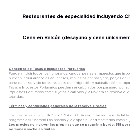
Restaurantes de especialidad incluyendo C
Cena en Balcón (desayuno y cena únicamen
Concepto de Tasas e Impuestos Portuarios
Pueden incluir todos los honorarios, cargos, peajes e impuestos que im
pueden incluir aranceles aduaneros, impuestos por pasajero, peajes del C
parte de un servicio terrestre, tasas de inmigración y naturalización, e i
Tasas e Impuestos Porturarios pueden ser calculados por pasajero, por atr
Impuestos Porturarios están sujetos a cambios y la Naviera se reserva el 
totalidad.
Términos y condiciones generales de la reserva: Precios
Los precios están en EUROS o DÓLARES USA según se indica en la tabla de
programa del itinerario.Los precios y la disponibilidad mostrados están su
Los precios no incluyen las propinas que se pagarán a bordo: $18 por
persona y noche en Suites.