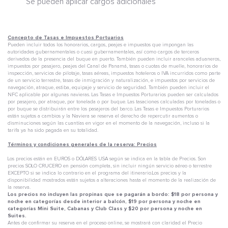
Se pueden aplicar cargos adicionales
Concepto de Tasas e Impuestos Portuarios
Pueden incluir todos los honorarios, cargos, peajes e impuestos que impongan las
autoridades gubernamentales o cuasi gubernamentales, así como cargos de terceros
derivados de la presencia del buque en puerto. También pueden incluir aranceles aduaneros,
impuestos por pasajero, peajes del Canal de Panamá, tasas o cuotas de muelle, honorarios de
inspección, servicios de pilotaje, tasas aéreas, impuestos hoteleros o IVA incurridos como parte
de un servicio terrestre, tasas de inmigración y naturalización, e impuestos por servicios de
navegación, atraque, estiba, equipaje y servicio de seguridad. También pueden incluir el
NFC aplicable por algunas navieras. Las Tasas e Impuestos Porturarios pueden ser calculados
por pasajero, por atraque, por tonelada o por buque. Las tasaciones calculadas por toneladas o
por buque se distribuirán entre los pasajeros del barco. Las Tasas e Impuestos Porturarios
están sujetos a cambios y la Naviera se reserva el derecho de repercutir aumentos o
disminuciones según las cuantías en vigor en el momento de la navegación, incluso si la
tarifa ya ha sido pagada en su totalidad.
Términos y condiciones generales de la reserva: Precios
Los precios están en EUROS o DÓLARES USA según se indica en la tabla de Precios. Son
precios SOLO CRUCERO en pensión completa, sin incluir ningún servicio aéreo o terrestre
EXCEPTO si se indica lo contrario en el programa del itinerario.Los precios y la
disponibilidad mostrados están sujetos a alteraciones hasta el momento de la realización de
la reserva.
Los precios no incluyen las propinas que se pagarán a bordo: $18 por persona y
noche en categorías desde interior a balcón, $19 por persona y noche en
categorías Mini Suite, Cabanas y Club Class y $20 por persona y noche en
Suites.
Antes de confirmar su reserva en el proceso online, se mostrará con claridad el Precio