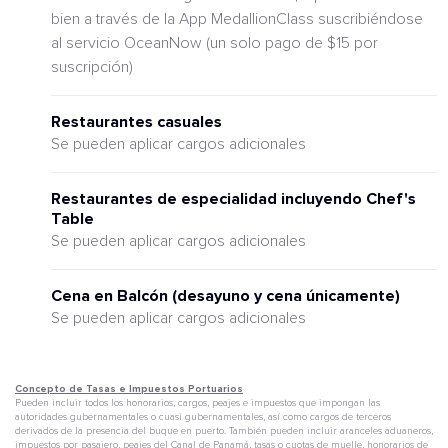
bien a través de la App MedallionClass suscribiéndose
al servicio OceanNow (un solo pago de $15 por
suscripción)
Restaurantes casuales
Se pueden aplicar cargos adicionales
Restaurantes de especialidad incluyendo Chef's
Table
Se pueden aplicar cargos adicionales
Cena en Balcón (desayuno y cena únicamente)
Se pueden aplicar cargos adicionales
Concepto de Tasas e Impuestos Portuarios
Pueden incluir todos los honorarios, cargos, peajes e impuestos que impongan las
autoridades gubernamentales o cuasi gubernamentales, así como cargos de terceros
derivados de la presencia del buque en puerto. También pueden incluir aranceles aduaneros,
impuestos por pasajero, peajes del Canal de Panamá, tasas o cuotas de muelle, honorarios de