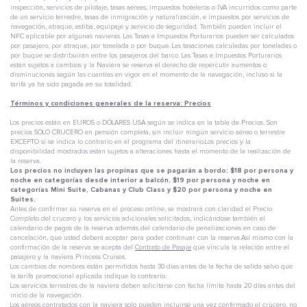
inspección, servicios de pilotaje, tasas aéreas, impuestos hoteleros o IVA incurridos como parte
de un servicio terrestre, tasas de inmigración y naturalización, e impuestos por servicios de
navegación, atraque, estiba, equipaje y servicio de seguridad. También pueden incluir el
NFC aplicable por algunas navieras. Las Tasas e Impuestos Porturarios pueden ser calculados
por pasajero, por atraque, por tonelada o por buque. Las tasaciones calculadas por toneladas o
por buque se distribuirán entre los pasajeros del barco. Las Tasas e Impuestos Porturarios
están sujetos a cambios y la Naviera se reserva el derecho de repercutir aumentos o
disminuciones según las cuantías en vigor en el momento de la navegación, incluso si la
tarifa ya ha sido pagada en su totalidad.
Términos y condiciones generales de la reserva: Precios
Los precios están en EUROS o DÓLARES USA según se indica en la tabla de Precios. Son
precios SOLO CRUCERO en pensión completa, sin incluir ningún servicio aéreo o terrestre
EXCEPTO si se indica lo contrario en el programa del itinerario.Los precios y la
disponibilidad mostrados están sujetos a alteraciones hasta el momento de la realización de
la reserva.
Los precios no incluyen las propinas que se pagarán a bordo: $18 por persona y
noche en categorías desde interior a balcón, $19 por persona y noche en
categorías Mini Suite, Cabanas y Club Class y $20 por persona y noche en
Suites.
Antes de confirmar su reserva en el proceso online, se mostrará con claridad el Precio
Completo del crucero y los servicios adicionales solicitados, indicándose también el
calendario de pagos de la reserva además del calendario de penalizaciones en caso de
cancelación, que usted deberá aceptar para poder continuar con la reserva.Así mismo con la
confirmación de la reserva se acepta del
Contrato de Pasaje
que vincula la relación entre el
pasajero y la naviera Princess Cruises.
Los cambios de nombres están permitidos hasta 30 días antes de la fecha de salida salvo que
la tarifa promocional aplicada indique lo contrario.
Los servicios terrestres de la naviera deben solicitarse con fecha límite hasta 20 días antes del
inicio de la navegación.
Los aéreos contratados con la naviera solo pueden incluirse una vez confirmado el crucero, no