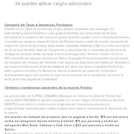
Se pueden aplicar cargos adicionales
Concepto de Tasas e Impuestos Portuarios
Pueden incluir todos los honorarios, cargos, peajes e impuestos que impongan las
autoridades gubernamentales o cuasi gubernamentales, así como cargos de terceros
derivados de la presencia del buque en puerto. También pueden incluir aranceles aduaneros,
impuestos por pasajero, peajes del Canal de Panamá, tasas o cuotas de muelle, honorarios de
inspección, servicios de pilotaje, tasas aéreas, impuestos hoteleros o IVA incurridos como parte
de un servicio terrestre, tasas de inmigración y naturalización, e impuestos por servicios de
navegación, atraque, estiba, equipaje y servicio de seguridad. También pueden incluir el
NFC aplicable por algunas navieras. Las Tasas e Impuestos Porturarios pueden ser calculados
por pasajero, por atraque, por tonelada o por buque. Las tasaciones calculadas por toneladas o
por buque se distribuirán entre los pasajeros del barco. Las Tasas e Impuestos Porturarios
están sujetos a cambios y la Naviera se reserva el derecho de repercutir aumentos o
disminuciones según las cuantías en vigor en el momento de la navegación, incluso si la
tarifa ya ha sido pagada en su totalidad.
Términos y condiciones generales de la reserva: Precios
Los precios están en EUROS o DÓLARES USA según se indica en la tabla de Precios. Son
precios SOLO CRUCERO en pensión completa, sin incluir ningún servicio aéreo o terrestre
EXCEPTO si se indica lo contrario en el programa del itinerario.Los precios y la
disponibilidad mostrados están sujetos a alteraciones hasta el momento de la realización de
la reserva.
Los precios no incluyen las propinas que se pagarán a bordo: $18 por persona y
noche en categorías desde interior a balcón, $19 por persona y noche en
categorías Mini Suite, Cabanas y Club Class y $20 por persona y noche en
Suites.
Antes de confirmar su reserva en el proceso online, se mostrará con claridad el Precio