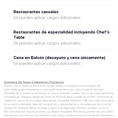
Restaurantes casuales
Se pueden aplicar cargos adicionales
Restaurantes de especialidad incluyendo Chef's
Table
Se pueden aplicar cargos adicionales
Cena en Balcón (desayuno y cena únicamente)
Se pueden aplicar cargos adicionales
Concepto de Tasas e Impuestos Portuarios
Pueden incluir todos los honorarios, cargos, peajes e impuestos que impongan las
autoridades gubernamentales o cuasi gubernamentales, así como cargos de terceros
derivados de la presencia del buque en puerto. También pueden incluir aranceles aduaneros,
impuestos por pasajero, peajes del Canal de Panamá, tasas o cuotas de muelle, honorarios de
inspección, servicios de pilotaje, tasas aéreas, impuestos hoteleros o IVA incurridos como parte
de un servicio terrestre, tasas de inmigración y naturalización, e impuestos por servicios de
navegación, atraque, estiba, equipaje y servicio de seguridad. También pueden incluir el
NFC aplicable por algunas navieras. Las Tasas e Impuestos Porturarios pueden ser calculados
por pasajero, por atraque, por tonelada o por buque. Las tasaciones calculadas por toneladas o