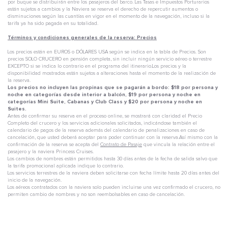
por buque se distribuirán entre los pasajeros del barco. Las Tasas e Impuestos Porturarios
están sujetos a cambios y la Naviera se reserva el derecho de repercutir aumentos o
disminuciones según las cuantías en vigor en el momento de la navegación, incluso si la
tarifa ya ha sido pagada en su totalidad.
Términos y condiciones generales de la reserva: Precios
Los precios están en EUROS o DÓLARES USA según se indica en la tabla de Precios. Son
precios SOLO CRUCERO en pensión completa, sin incluir ningún servicio aéreo o terrestre
EXCEPTO si se indica lo contrario en el programa del itinerario.Los precios y la
disponibilidad mostrados están sujetos a alteraciones hasta el momento de la realización de
la reserva.
Los precios no incluyen las propinas que se pagarán a bordo: $18 por persona y
noche en categorías desde interior a balcón, $19 por persona y noche en
categorías Mini Suite, Cabanas y Club Class y $20 por persona y noche en
Suites.
Antes de confirmar su reserva en el proceso online, se mostrará con claridad el Precio
Completo del crucero y los servicios adicionales solicitados, indicándose también el
calendario de pagos de la reserva además del calendario de penalizaciones en caso de
cancelación, que usted deberá aceptar para poder continuar con la reserva.Así mismo con la
confirmación de la reserva se acepta del
Contrato de Pasaje
que vincula la relación entre el
pasajero y la naviera Princess Cruises.
Los cambios de nombres están permitidos hasta 30 días antes de la fecha de salida salvo que
la tarifa promocional aplicada indique lo contrario.
Los servicios terrestres de la naviera deben solicitarse con fecha límite hasta 20 días antes del
inicio de la navegación.
Los aéreos contratados con la naviera solo pueden incluirse una vez confirmado el crucero, no
permiten cambio de nombres y no son reembolsables en caso de cancelación.