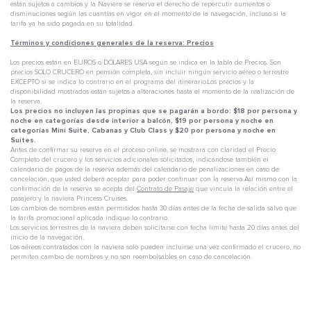
están sujetos a cambios y la Naviera se reserva el derecho de repercutir aumentos o
disminuciones según las cuantías en vigor en el momento de la navegación, incluso si la
tarifa ya ha sido pagada en su totalidad.
Términos y condiciones generales de la reserva: Precios
Los precios están en EUROS o DÓLARES USA según se indica en la tabla de Precios. Son
precios SOLO CRUCERO en pensión completa, sin incluir ningún servicio aéreo o terrestre
EXCEPTO si se indica lo contrario en el programa del itinerario.Los precios y la
disponibilidad mostrados están sujetos a alteraciones hasta el momento de la realización de
la reserva.
Los precios no incluyen las propinas que se pagarán a bordo: $18 por persona y
noche en categorías desde interior a balcón, $19 por persona y noche en
categorías Mini Suite, Cabanas y Club Class y $20 por persona y noche en
Suites.
Antes de confirmar su reserva en el proceso online, se mostrará con claridad el Precio
Completo del crucero y los servicios adicionales solicitados, indicándose también el
calendario de pagos de la reserva además del calendario de penalizaciones en caso de
cancelación, que usted deberá aceptar para poder continuar con la reserva.Así mismo con la
confirmación de la reserva se acepta del
Contrato de Pasaje
que vincula la relación entre el
pasajero y la naviera Princess Cruises.
Los cambios de nombres están permitidos hasta 30 días antes de la fecha de salida salvo que
la tarifa promocional aplicada indique lo contrario.
Los servicios terrestres de la naviera deben solicitarse con fecha límite hasta 20 días antes del
inicio de la navegación.
Los aéreos contratados con la naviera solo pueden incluirse una vez confirmado el crucero, no
permiten cambio de nombres y no son reembolsables en caso de cancelación.