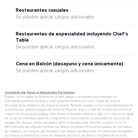
Restaurantes casuales
Se pueden aplicar cargos adicionales
Restaurantes de especialidad incluyendo Chef's
Table
Se pueden aplicar cargos adicionales
Cena en Balcón (desayuno y cena únicamente)
Se pueden aplicar cargos adicionales
Concepto de Tasas e Impuestos Portuarios
Pueden incluir todos los honorarios, cargos, peajes e impuestos que impongan las
autoridades gubernamentales o cuasi gubernamentales, así como cargos de terceros
derivados de la presencia del buque en puerto. También pueden incluir aranceles aduaneros,
impuestos por pasajero, peajes del Canal de Panamá, tasas o cuotas de muelle, honorarios de
inspección, servicios de pilotaje, tasas aéreas, impuestos hoteleros o IVA incurridos como parte
de un servicio terrestre, tasas de inmigración y naturalización, e impuestos por servicios de
navegación, atraque, estiba, equipaje y servicio de seguridad. También pueden incluir el
NFC aplicable por algunas navieras. Las Tasas e Impuestos Porturarios pueden ser calculados
por pasajero, por atraque, por tonelada o por buque. Las tasaciones calculadas por toneladas o
por buque se distribuirán entre los pasajeros del barco. Las Tasas e Impuestos Porturarios